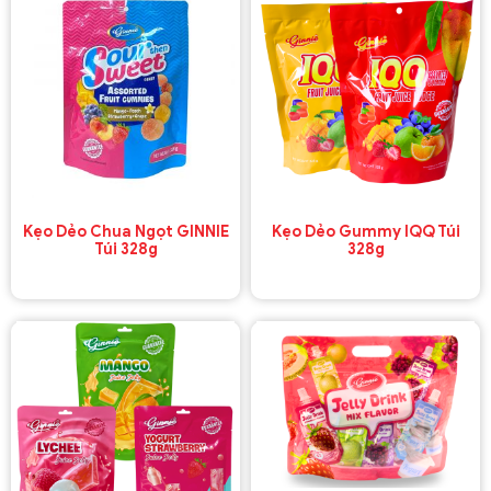
Kẹo Dẻo Chua Ngọt GINNIE
Kẹo Dẻo Gummy IQQ Túi
Túi 328g
328g