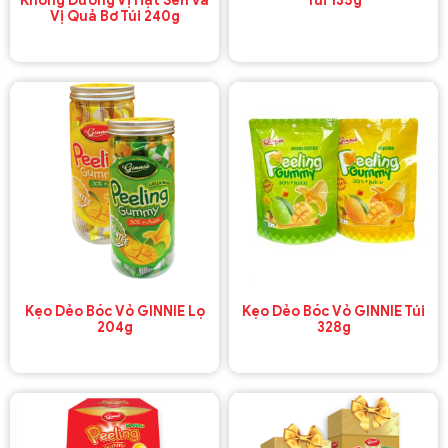
Không Đường Vị Hạt Sen và
Túi 135g
Vị Quả Bơ Túi 240g
Kẹo Dẻo Bóc Vỏ GINNIE Lọ
Kẹo Dẻo Bóc Vỏ GINNIE Túi
204g
328g