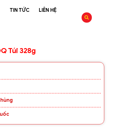
G
TIN TỨC
LIÊN HỆ
Q Túi 328g
Thùng
Quốc