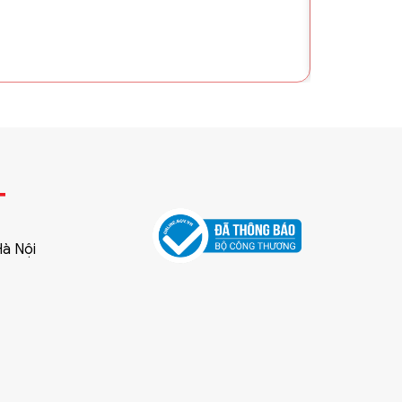
T
Hà Nội