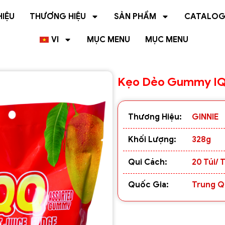
HIỆU
THƯƠNG HIỆU
SẢN PHẨM
CATALO
VI
MỤC MENU
MỤC MENU
Kẹo Dẻo Gummy IQ
Thương Hiệu:
GINNIE
Khối Lượng:
328g
Qui Cách:
20 Túi/ 
Quốc Gia:
Trung 