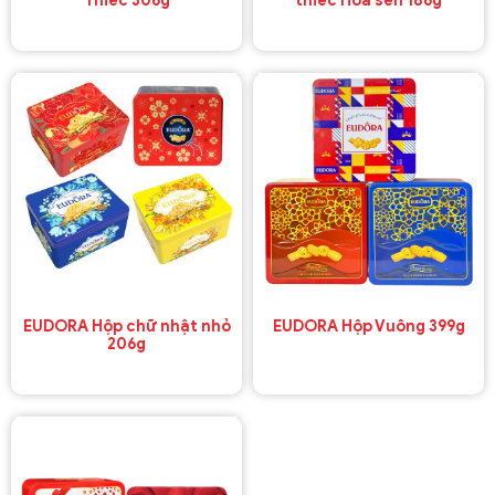
Thiếc 306g
thiếc Hoa sen 186g
EUDORA Hộp chữ nhật nhỏ
EUDORA Hộp Vuông 399g
206g