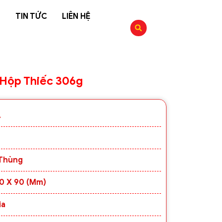
G
TIN TỨC
LIÊN HỆ
Hộp Thiếc 306g
A
 Thùng
50 X 90 (mm)
ia