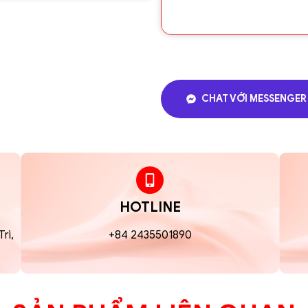
Hộp thiếc đa dạng l
và bánh qui quế đầy
Hộp thiếc họa tiết 
quyền quý và đẳng 
Gam 2 màu đỏ, xanh,
CHAT VỚI MESSENGER
trọng và uy nghi, gi
các dịp lễ Tết khi g
Sử dụng:
Sử dụng hàng ngày:
tiện lợi cho cả gia đì
HOTLINE
Thắp hương – lễ cún
mâm lễ trong các dịp 
rì,
+84 2435501890
Doanh nghiệp – giỏ 
hợp để đóng giỏ quà 
Quà biếu, đi lễ:
Hộp t
tinh tế gửi gắm lời 