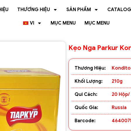
HIỆU
THƯƠNG HIỆU
SẢN PHẨM
CATALO
VI
MỤC MENU
MỤC MENU
Kẹo Nga Parkur Kon
Thương Hiệu:
Kondito
Khối Lượng:
210g
Qui Cách:
20 Hộp/
Quốc Gia:
Russia
Barcode:
464007