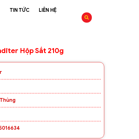
G
TIN TỨC
LIÊN HỆ
diter Hộp Sắt 210g
r
 Thùng
5016634