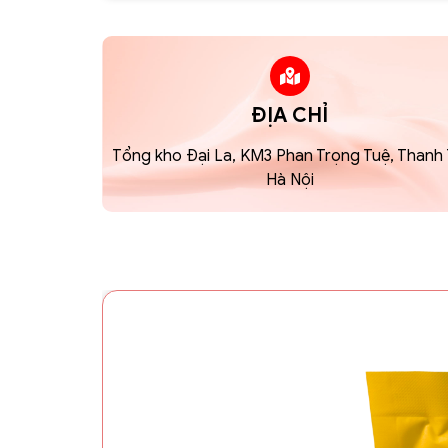
ĐỊA CHỈ
Tổng kho Đại La, KM3 Phan Trọng Tuệ, Thanh T
Hà Nội