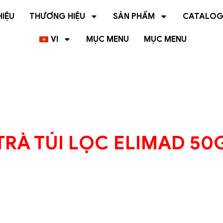
HIỆU
THƯƠNG HIỆU
SẢN PHẨM
CATALO
VI
MỤC MENU
MỤC MENU
TRÀ TÚI LỌC ELIMAD 50