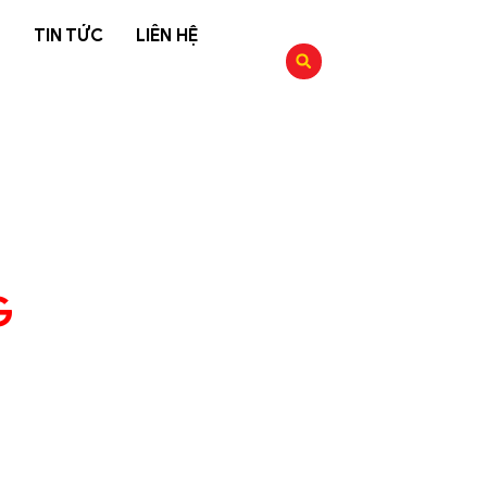
G
TIN TỨC
LIÊN HỆ
G