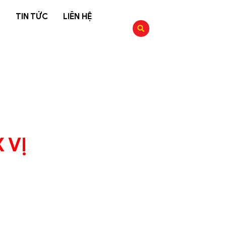
G
TIN TỨC
LIÊN HỆ
 VỊ