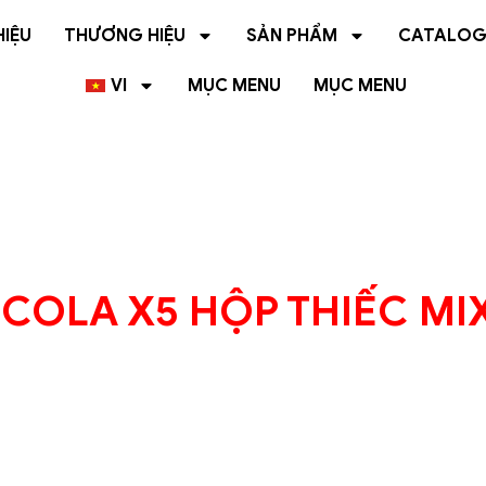
HIỆU
THƯƠNG HIỆU
SẢN PHẨM
CATALO
VI
MỤC MENU
MỤC MENU
COLA X5 HỘP THIẾC MIX