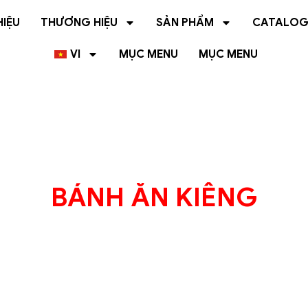
HIỆU
THƯƠNG HIỆU
SẢN PHẨM
CATALO
VI
MỤC MENU
MỤC MENU
BÁNH ĂN KIÊNG