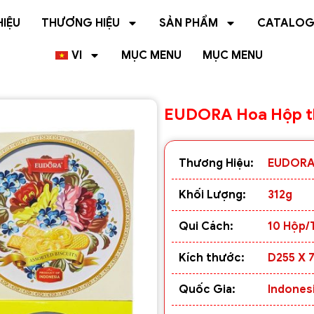
HIỆU
THƯƠNG HIỆU
SẢN PHẨM
CATALO
VI
MỤC MENU
MỤC MENU
EUDORA Hoa Hộp th
Thương Hiệu:
EUDOR
Khối Lượng:
312g
Qui Cách:
10 Hộp/
Kích thước:
D255 X 
Quốc Gia:
Indones