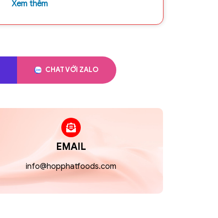
Xem thêm
 hấp dẫn.
iết rực rỡ mang sắc thái lễ hội rực rỡ, tạo
p, thích hợp cho các sản phẩm biếu tặng
CHAT VỚI ZALO
Dùng kèm trà, cà phê, hay làm món ăn nhẹ
nh.
g:
Thiết kế trang nhã, lịch sự, phù hợp bày
lễ Tết, rằm, giỗ chạp.
quà Tết:
Sản phẩm đẹp mắt, ý nghĩa, thích
Tết cho nhân viên, khách hàng, đối tác.
EMAIL
hiếc sang trọng, dễ mang theo, là món quà
info@hopphatfoods.com
chúc may mắn, đủ đầy.
:
Bánh thơm ngon, bao bì đẹp mắt – giúp
êm phần ấm cúng và sang trọng.
n phối EUDORA Hoa