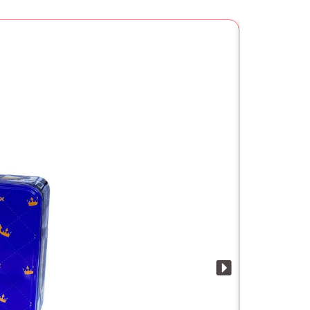
òn 312g
òn 312g
đã có mặt tại các hệ thống phân
c Thành, Thành Đô, T-Mart, BRG…
 tạp hóa trên toàn quốc.
trên Shopee, TikTok, Fanpage.
phí:
0389.666.113 hoặc tổng đài 1900 – 4418