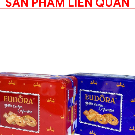
SẢN PHẨM LIÊN QUAN
Hộp thiếc tr
EUDORA Hoa Hộp thiếc tr
phối:
Các siêu thị lớn: Đứ
Các đại lý, cửa hàng
Mua online dễ dàng 
Hotline tư vấn miễn 