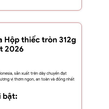
Hộp thiếc tròn 312g
ết 2026
donesia, sản xuất trên dây chuyền đạt
ương vị thơm ngon, an toàn và đồng nhất
 bật:
ựa chọn gồm bánh quy bơ, bánh sandwich