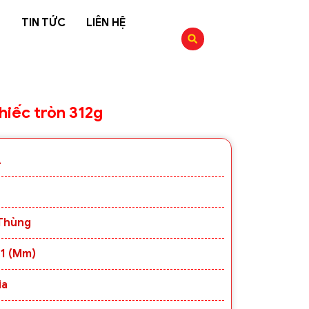
G
TIN TỨC
LIÊN HỆ
iếc tròn 312g
A
thùng
71 (mm)
ia