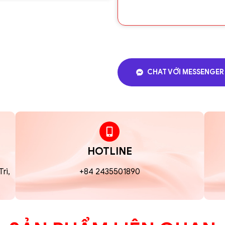
và bánh qui quế đầy
Hộp mang nhiều hoạ t
nên cảm giác cao cấ
trong dịp lễ Tết.
Sử dụng:
CHAT VỚI MESSENGER
Sử dụng hàng ngày:
tiện lợi cho cả gia đì
Thắp hương – lễ cún
mâm lễ trong các dịp 
Doanh nghiệp – giỏ 
hợp để đóng giỏ quà 
HOTLINE
Quà biếu, đi lễ:
Hộp t
rì,
+84 2435501890
tinh tế gửi gắm lời 
Gia đình & tiếp khách
bàn trà ngày Tết th
Địa chỉ phâ